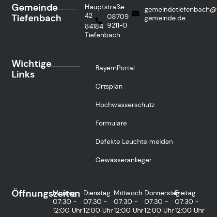
Gemeinde
Hauptstraße
gemeindetiefenbach@
42
Tiefenbach
08709
gemeinde.de
9211-0
84184
Tiefenbach
Wichtige
BayernPortal
Links
Ortsplan
Hochwasserschutz
Formulare
Defekte Leuchte melden
Gewässeranlieger
Öffnungszeiten
Montag
Dienstag
Mittwoch
Donnerstag
Freitag
07:30 -
07:30 -
07:30 -
07:30 -
07:30 -
12:00 Uhr
12:00 Uhr
12:00 Uhr
12:00 Uhr
12:00 Uhr