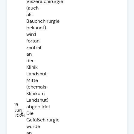
Viszeralchirurgie
(auch
als
Bauchchirurgie
bekannt)
wird
fortan
zentral
an
der
Klinik
Landshut-
Mitte
(ehemals
Klinikum
Landshut)
15.
abgebildet
Juni
Die
2026
Gefäßchirurgie
wurde
an