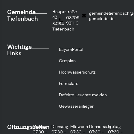
Gemeinde
Hauptstraße
gemeindetiefenbach@
42
Tiefenbach
08709
gemeinde.de
9211-0
84184
Tiefenbach
Wichtige
BayernPortal
Links
Ortsplan
Hochwasserschutz
Formulare
Defekte Leuchte melden
Gewässeranlieger
Öffnungszeiten
Montag
Dienstag
Mittwoch
Donnerstag
Freitag
07:30 -
07:30 -
07:30 -
07:30 -
07:30 -