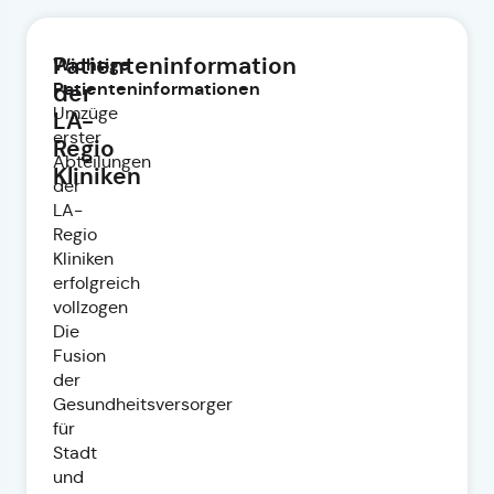
Patienteninformation
Wichtige
Patienteninformationen
der
Umzüge
LA-
erster
Regio
Abteilungen
Kliniken
der
LA-
Regio
Kliniken
erfolgreich
vollzogen
Die
Fusion
der
Gesundheitsversorger
für
Stadt
und