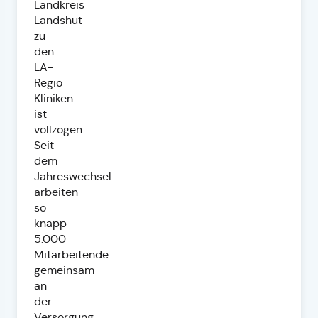
Landkreis
Landshut
zu
den
LA-
Regio
Kliniken
ist
vollzogen.
Seit
dem
Jahreswechsel
arbeiten
so
knapp
5.000
Mitarbeitende
gemeinsam
an
der
Versorgung