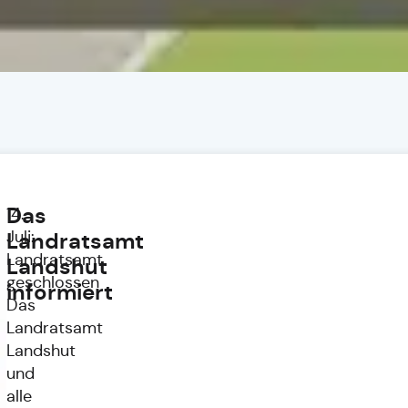
Das
14.
Juli:
Landratsamt
Landratsamt
Landshut
geschlossen
informiert
Das
Landratsamt
Landshut
und
alle