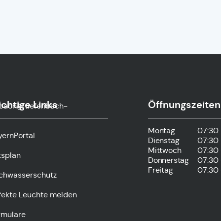
chtige Links
Öffnungszeiten
nbach@tiefenbach-
Montag
07:30 
yernPortal
Dienstag
07:30 
Mittwoch
07:30 
tsplan
Donnerstag
07:30 
Freitag
07:30 
chwasserschutz
fekte Leuchte melden
rmulare