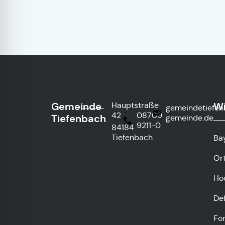
Gemeinde
Wi
Hauptstraße
gemeindetiefe
42
08709
Tiefenbach
gemeinde.de
9211-0
84184
Tiefenbach
Ba
Or
Ho
De
Fo