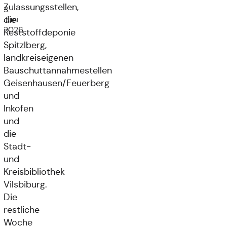
Zulassungsstellen,
3.
die
Juni
2026
Reststoffdeponie
Spitzlberg,
landkreiseigenen
Bauschuttannahmestellen
Geisenhausen/Feuerberg
und
Inkofen
und
die
Stadt-
und
Kreisbibliothek
Vilsbiburg.
Die
restliche
Woche