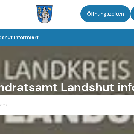
Öffnungszeiten
Zur Startseite
shut informiert
ndratsamt Landshut inf