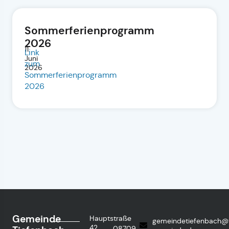
Sommerferienprogramm
2026
11.
Link
Juni
zum
2026
Sommerferienprogramm
2026
Gemeinde
Hauptstraße
gemeindetiefenbach@
42
08709