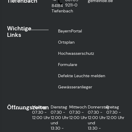
Tiefenbach
gemeinde.de
9211-0
84184
Tiefenbach
Wichtige
BayernPortal
Links
Ortsplan
Hochwasserschutz
Formulare
Defekte Leuchte melden
Gewässeranlieger
Öffnungszeiten
Montag
Dienstag
Mittwoch
Donnerstag
Freitag
07:30 -
07:30 -
07:30 -
07:30 -
07:30 -
12:00 Uhr
12:00 Uhr
12:00 Uhr
12:00 Uhr
12:00 Uhr
und
und
13:30 -
13:30 -