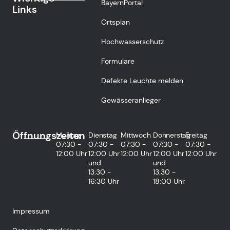
BayernPortal
Links
Ortsplan
Hochwasserschutz
Formulare
Defekte Leuchte melden
Gewässeranlieger
Öffnungszeiten
Montag
Dienstag
Mittwoch
Donnerstag
Freitag
07:30 -
07:30 -
07:30 -
07:30 -
07:30 -
12:00 Uhr
12:00 Uhr
12:00 Uhr
12:00 Uhr
12:00 Uhr
und
und
13:30 -
13:30 -
16:30 Uhr
18:00 Uhr
Impressum