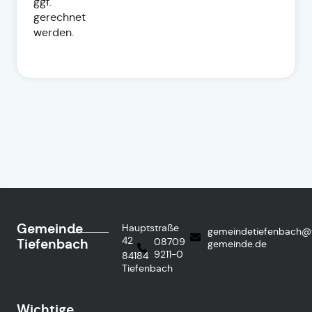
ggf.
gerechnet
werden.
Gemeinde
Hauptstraße
gemeindetiefenbach@
42
Tiefenbach
08709
gemeinde.de
9211-0
84184
Tiefenbach
Wichtige