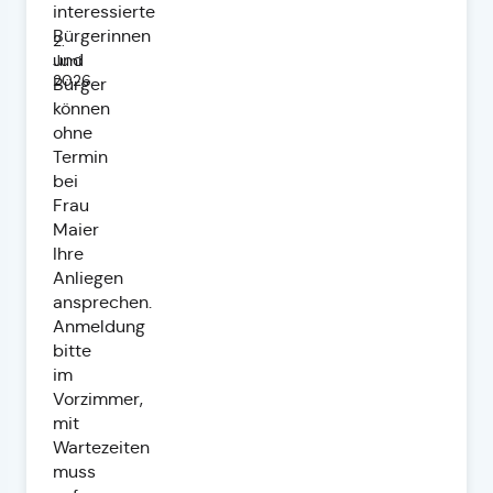
interessierte
Bürgerinnen
2.
und
Juni
2026
Bürger
können
ohne
Termin
bei
Frau
Maier
Ihre
Anliegen
ansprechen.
Anmeldung
bitte
im
Vorzimmer,
mit
Wartezeiten
muss