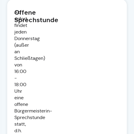
Offene
Ab
sofort
Sprechstunde
findet
jeden
Donnerstag
(außer
an
Schließtagen)
von
16:00
-
18:00
Uhr
eine
offene
Bürgermeisterin-
Sprechstunde
statt,
d.h.