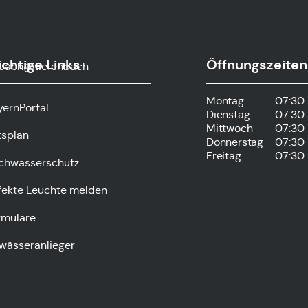
chtige Links
Öffnungszeiten
nbach@tiefenbach-
Montag
07:30 
yernPortal
Dienstag
07:30 
Mittwoch
07:30 
tsplan
Donnerstag
07:30 
Freitag
07:30 
chwasserschutz
fekte Leuchte melden
rmulare
wässeranlieger