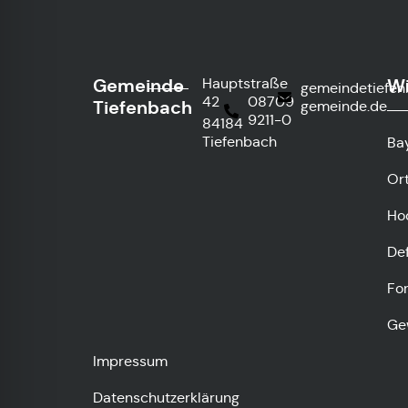
Gemeinde
Wi
Hauptstraße
gemeindetiefe
42
08709
Tiefenbach
gemeinde.de
9211-0
84184
Tiefenbach
Ba
Or
Ho
De
Fo
Ge
Impressum
Datenschutzerklärung