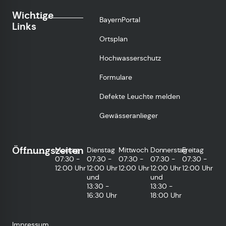
Wichtige
BayernPortal
Links
Ortsplan
Hochwasserschutz
Formulare
Defekte Leuchte melden
Gewässeranlieger
Öffnungszeiten
Montag
Dienstag
Mittwoch
Donnerstag
Freitag
07:30 -
07:30 -
07:30 -
07:30 -
07:30 -
12:00 Uhr
12:00 Uhr
12:00 Uhr
12:00 Uhr
12:00 Uhr
und
und
13:30 -
13:30 -
16:30 Uhr
18:00 Uhr
Impressum