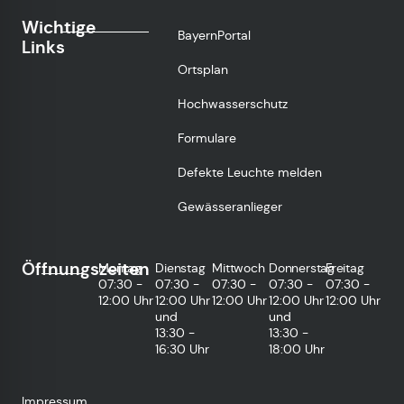
Wichtige
BayernPortal
Links
Ortsplan
Hochwasserschutz
Formulare
Defekte Leuchte melden
Gewässeranlieger
Öffnungszeiten
Montag
Dienstag
Mittwoch
Donnerstag
Freitag
07:30 -
07:30 -
07:30 -
07:30 -
07:30 -
12:00 Uhr
12:00 Uhr
12:00 Uhr
12:00 Uhr
12:00 Uhr
und
und
13:30 -
13:30 -
16:30 Uhr
18:00 Uhr
Impressum