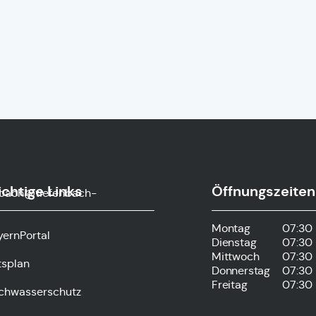
chtige Links
Öffnungszeiten
nbach@tiefenbach-
Montag
07:30 
yernPortal
Dienstag
07:30 
Mittwoch
07:30 
tsplan
Donnerstag
07:30 
Freitag
07:30 
chwasserschutz