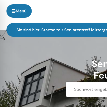
Menü
Sie sind hier:
Startseite
»
Seniorentreff Mitterg
Sen
Fe