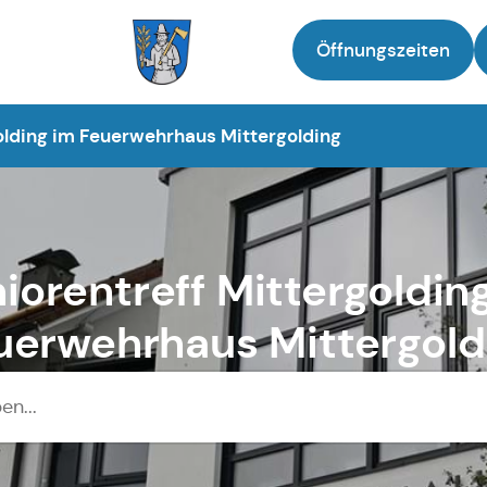
Öffnungszeiten
Zur Startseite
olding im Feuerwehrhaus Mittergolding
iorentreff Mittergoldin
uerwehrhaus Mittergold