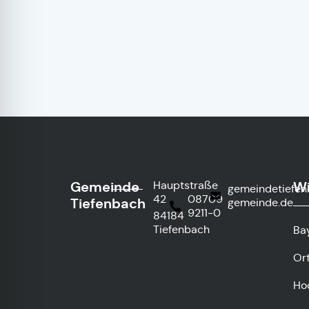
Gemeinde
Wi
Hauptstraße
gemeindetiefe
42
08709
Tiefenbach
gemeinde.de
9211-0
84184
Tiefenbach
Ba
Or
Ho