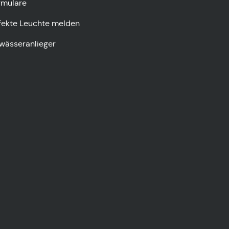
rmulare
fekte Leuchte melden
wässeranlieger