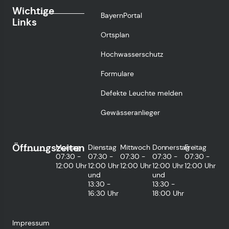
Wichtige
BayernPortal
Links
Ortsplan
Hochwasserschutz
Formulare
Defekte Leuchte melden
Gewässeranlieger
Öffnungszeiten
Montag
Dienstag
Mittwoch
Donnerstag
Freitag
07:30 -
07:30 -
07:30 -
07:30 -
07:30 -
12:00 Uhr
12:00 Uhr
12:00 Uhr
12:00 Uhr
12:00 Uhr
und
und
13:30 -
13:30 -
16:30 Uhr
18:00 Uhr
Impressum