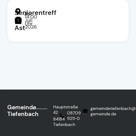
Seniorentreff
8.
Ast
14:00
–
Juli
Uhr
Ast
2026
Gemeinde
Hauptstraße
gemeindetiefenbach@
42
Tiefenbach
08709
gemeinde.de
9211-0
84184
Tiefenbach