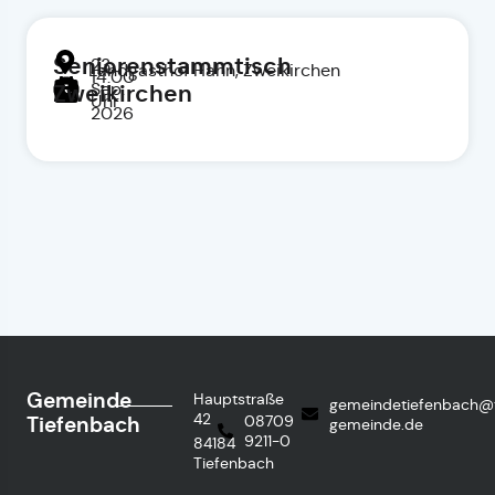
Seniorenstammtisch
23.
Landgasthof Hahn, Zweikirchen
14:00
Sep.
Zweikirchen
Uhr
2026
Gemeinde
Hauptstraße
gemeindetiefenbach@
42
Tiefenbach
08709
gemeinde.de
9211-0
84184
Tiefenbach