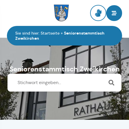
Zur Startseite
Sie sind hier:
Startseite
»
Seniorenstammtisch
Zweikirchen
Seniorenstammtisch Zweikirchen