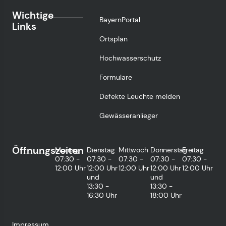
Wichtige
BayernPortal
Links
Ortsplan
Hochwasserschutz
Formulare
Defekte Leuchte melden
Gewässeranlieger
Öffnungszeiten
Montag
Dienstag
Mittwoch
Donnerstag
Freitag
07:30 -
07:30 -
07:30 -
07:30 -
07:30 -
12:00 Uhr
12:00 Uhr
12:00 Uhr
12:00 Uhr
12:00 Uhr
und
und
13:30 -
13:30 -
16:30 Uhr
18:00 Uhr
Impressum