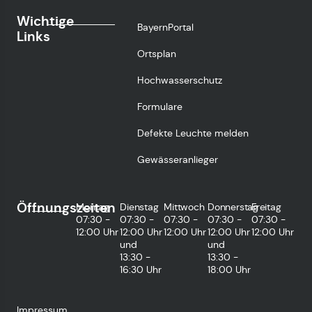
Wichtige
BayernPortal
Links
Ortsplan
Hochwasserschutz
Formulare
Defekte Leuchte melden
Gewässeranlieger
Öffnungszeiten
Montag
Dienstag
Mittwoch
Donnerstag
Freitag
07:30 -
07:30 -
07:30 -
07:30 -
07:30 -
12:00 Uhr
12:00 Uhr
12:00 Uhr
12:00 Uhr
12:00 Uhr
und
und
13:30 -
13:30 -
16:30 Uhr
18:00 Uhr
Impressum