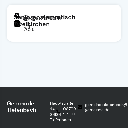
Seniorenstammtisch
22.
Landgasthof Ecker
14:00
Juli
Zweikirchen
Uhr
2026
Gemeinde
Hauptstraße
gemeindetiefenbach@
42
Tiefenbach
08709
gemeinde.de
9211-0
84184
Tiefenbach