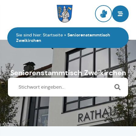
Zur Startseite
Sie sind hier:
Startseite
»
Seniorenstammtisch
Zweikirchen
Seniorenstammtisch Zweikirchen