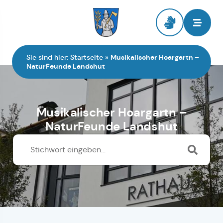
Zur Startseite
Sie sind hier:
Startseite
»
Musikalischer Hoargartn –
NaturFeunde Landshut
Musikalischer Hoargartn –
NaturFeunde Landshut