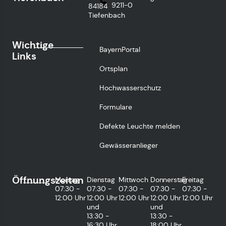
9211-0
84184
Tiefenbach
Wichtige
BayernPortal
Links
Ortsplan
Hochwasserschutz
Formulare
Defekte Leuchte melden
Gewässeranlieger
Öffnungszeiten
Montag
Dienstag
Mittwoch
Donnerstag
Freitag
07:30 -
07:30 -
07:30 -
07:30 -
07:30 -
12:00 Uhr
12:00 Uhr
12:00 Uhr
12:00 Uhr
12:00 Uhr
und
und
13:30 -
13:30 -
16:30 Uhr
18:00 Uhr