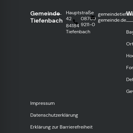
Gemeinde
Wi
Hauptstraße
gemeindetiefe
42
08709
Tiefenbach
gemeinde.de
9211-0
84184
Tiefenbach
Ba
Or
Ho
Fo
De
Ge
Impressum
Datenschutzerklärung
Erklärung zur Barrierefreiheit