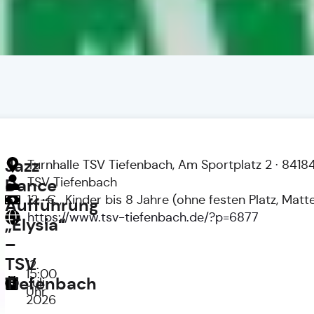
Jazz
Turnhalle TSV Tiefenbach, Am Sportplatz 2 · 8418
TSV Tiefenbach
Dance
12,-€ , Kinder bis 8 Jahre (ohne festen Platz, Mat
Aufführung
https://www.tsv-tiefenbach.de/?p=6877
„Elysia“
–
TSV
12.
15:00
Tiefenbach
Juli
Uhr
2026