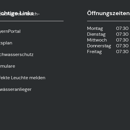
chtige Links
Öffnungszeiten
nbach@tiefenbach-
Montag
07:30 
yernPortal
Dienstag
07:30 
Mittwoch
07:30 
tsplan
Donnerstag
07:30 
Freitag
07:30 
chwasserschutz
rmulare
fekte Leuchte melden
wässeranlieger