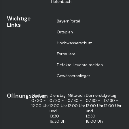
Tiefenbach
Wichtige
BayernPortal
Links
Ortsplan
Hochwasserschutz
Formulare
Defekte Leuchte melden
Gewässeranlieger
Öffnungszeiten
Montag
Dienstag
Mittwoch
Donnerstag
Freitag
07:30 -
07:30 -
07:30 -
07:30 -
07:30 -
12:00 Uhr
12:00 Uhr
12:00 Uhr
12:00 Uhr
12:00 Uhr
und
und
13:30 -
13:30 -
16:30 Uhr
18:00 Uhr