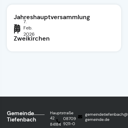
Jahreshauptversammlung
7.
–
Feb.
FF
2026
Zweikirchen
Gemeinde
Hauptstraße
gemeindetiefenbach@
42
Tiefenbach
08709
gemeinde.de
9211-0
84184