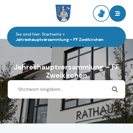
Zur Startseite
Sie sind hier:
Startseite
»
Jahreshauptversammlung – FF Zweikirchen
Jahreshauptversammlung – FF
Zweikirchen