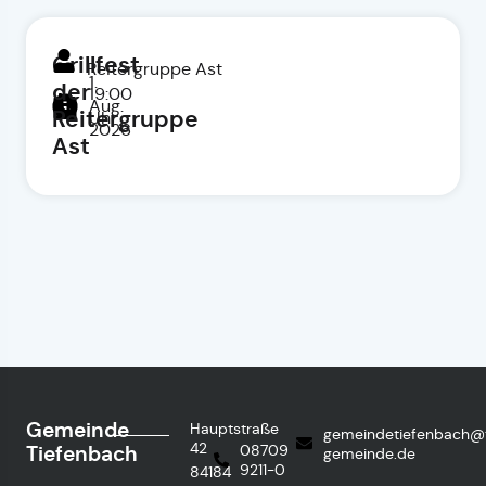
Grillfest
Reitergruppe Ast
1.
der
19:00
Aug.
Reitergruppe
Uhr
2026
Ast
Gemeinde
Hauptstraße
gemeindetiefenbach@
42
Tiefenbach
08709
gemeinde.de
9211-0
84184