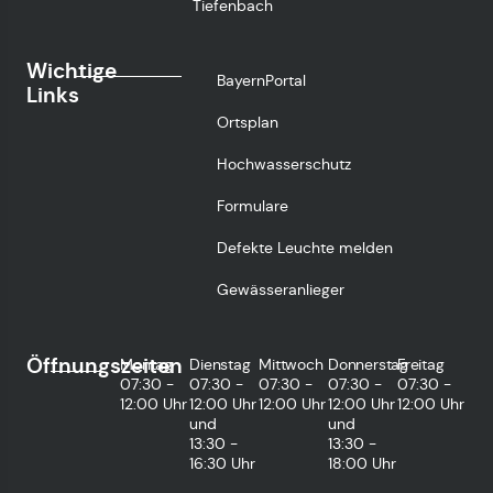
Tiefenbach
Wichtige
BayernPortal
Links
Ortsplan
Hochwasserschutz
Formulare
Defekte Leuchte melden
Gewässeranlieger
Öffnungszeiten
Montag
Dienstag
Mittwoch
Donnerstag
Freitag
07:30 -
07:30 -
07:30 -
07:30 -
07:30 -
12:00 Uhr
12:00 Uhr
12:00 Uhr
12:00 Uhr
12:00 Uhr
und
und
13:30 -
13:30 -
16:30 Uhr
18:00 Uhr