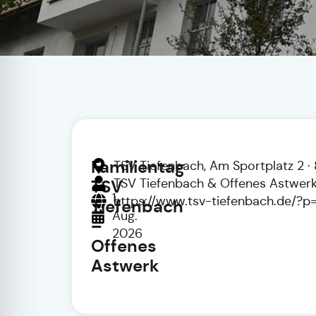
Familientag
TSV Tiefenbach, Am Sportplatz 2 ·
TSV Tiefenbach & Offenes Astwer
TSV
1.
https://www.tsv-tiefenbach.de/?p
Tiefenbach
Aug.
–
2026
Offenes
Astwerk