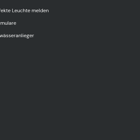
fekte Leuchte melden
rmulare
wässeranlieger