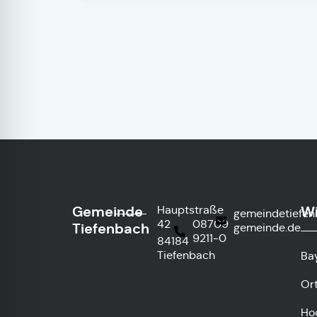
Gemeinde
Wi
Hauptstraße
gemeindetiefe
42
08709
Tiefenbach
gemeinde.de
9211-0
84184
Tiefenbach
Ba
Or
Ho