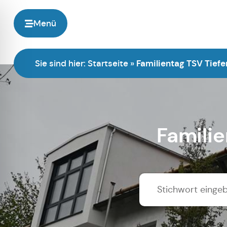
Menü
Sie sind hier:
Startseite
»
Familientag TSV Tief
Famili