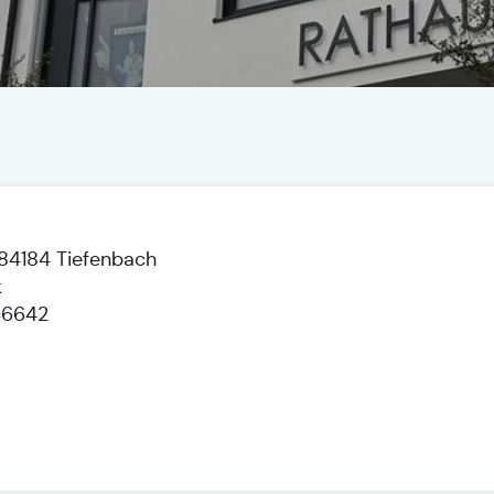
 84184 Tiefenbach
k
=6642