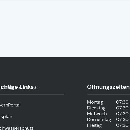
chtige Links
Öffnungszeiten
nbach@tiefenbach-
Montag
07:30 
yernPortal
Dienstag
07:30 
Mittwoch
07:30 
tsplan
Donnerstag
07:30 
Freitag
07:30 
chwasserschutz