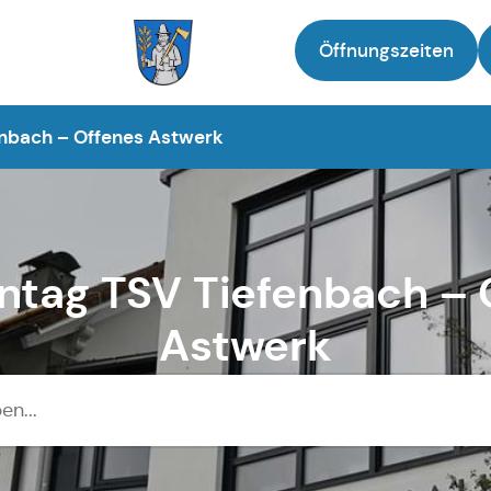
Öffnungszeiten
Zur Startseite
enbach – Offenes Astwerk
entag TSV Tiefenbach – 
Astwerk