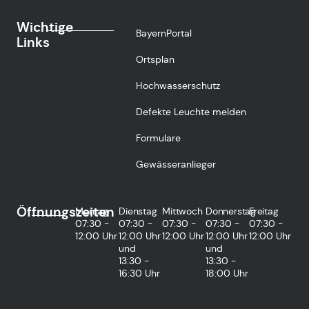
Wichtige
BayernPortal
Links
Ortsplan
Hochwasserschutz
Defekte Leuchte melden
Formulare
Gewässeranlieger
Öffnungszeiten
Montag
Dienstag
Mittwoch
Donnerstag
Freitag
07:30 -
07:30 -
07:30 -
07:30 -
07:30 -
12:00 Uhr
12:00 Uhr
12:00 Uhr
12:00 Uhr
12:00 Uhr
und
und
13:30 -
13:30 -
16:30 Uhr
18:00 Uhr