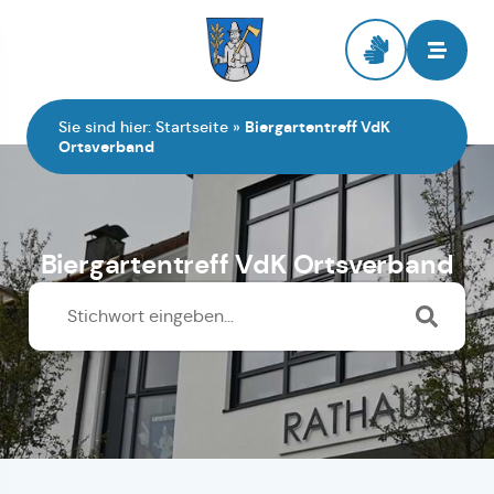
Zur Startseite
Sie sind hier:
Startseite
»
Biergartentreff VdK
Ortsverband
Biergartentreff VdK Ortsverband