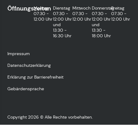
Öffnungszeiten
Montag
Dienstag
Mittwoch
Donnerstag
Freitag
07:30 -
07:30 -
07:30 -
07:30 -
07:30 -
12:00 Uhr
12:00 Uhr
12:00 Uhr
12:00 Uhr
12:00 Uhr
und
und
13:30 -
13:30 -
16:30 Uhr
18:00 Uhr
Impressum
Datenschutzerklärung
Erklärung zur Barrierefreiheit
Gebärdensprache
Copyright 2026 © Alle Rechte vorbehalten.