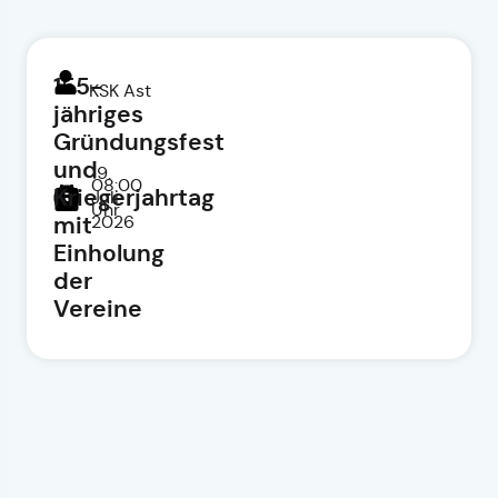
155-
KSK Ast
jähriges
Gründungsfest
und
19.
08:00
Kriegerjahrtag
Juli
Uhr
mit
2026
Einholung
der
Vereine