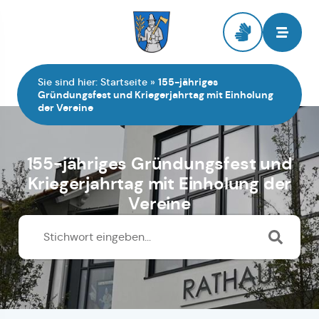
Zur Startseite
Sie sind hier:
Startseite
»
155-jähriges
Gründungsfest und Kriegerjahrtag mit Einholung
der Vereine
155-jähriges Gründungsfest und
Kriegerjahrtag mit Einholung der
Vereine