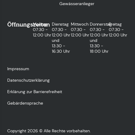
Gewässeranlieger
Öffnungszeiten
Montag
Dienstag
Mittwoch
Donnerstag
Freitag
07:30 -
07:30 -
07:30 -
07:30 -
07:30 -
12:00 Uhr
12:00 Uhr
12:00 Uhr
12:00 Uhr
12:00 Uhr
und
und
13:30 -
13:30 -
16:30 Uhr
18:00 Uhr
Impressum
Datenschutzerklärung
Erklärung zur Barrierefreiheit
Gebärdensprache
Copyright 2026 © Alle Rechte vorbehalten.