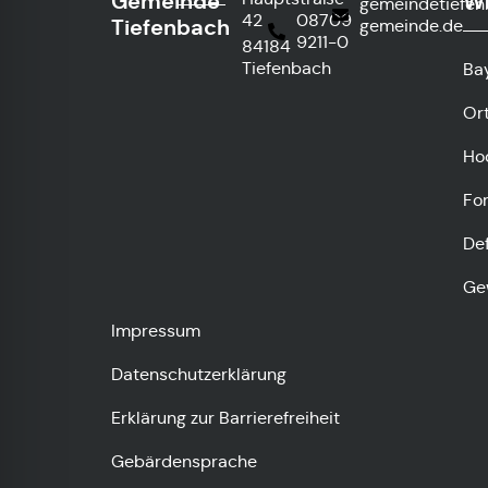
Gemeinde
Wi
gemeindetiefe
42
08709
Tiefenbach
gemeinde.de
9211-0
84184
Tiefenbach
Ba
Or
Ho
Fo
De
Ge
Impressum
Datenschutzerklärung
Erklärung zur Barrierefreiheit
Gebärdensprache