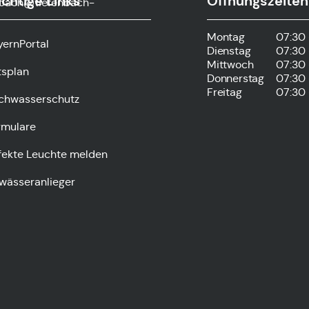
chtige Links
Öffnungszeiten
nbach@tiefenbach-
Montag
07:30 
yernPortal
Dienstag
07:30 
Mittwoch
07:30 
tsplan
Donnerstag
07:30 
Freitag
07:30 
chwasserschutz
rmulare
fekte Leuchte melden
wässeranlieger