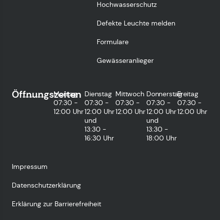
Hochwasserschutz
Defekte Leuchte melden
Formulare
Gewässeranlieger
Öffnungszeiten
Montag
Dienstag
Mittwoch
Donnerstag
Freitag
07:30 -
07:30 -
07:30 -
07:30 -
07:30 -
12:00 Uhr
12:00 Uhr
12:00 Uhr
12:00 Uhr
12:00 Uhr
und
und
13:30 -
13:30 -
16:30 Uhr
18:00 Uhr
Impressum
Datenschutzerklärung
Erklärung zur Barrierefreiheit