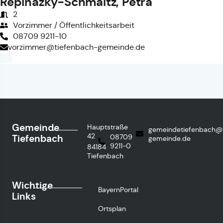
Repinazky-Schmaltz, Petra
2
Vorzimmer / Öffentlichkeitsarbeit
08709 9211-10
vorzimmer@tiefenbach-gemeinde.de
Gemeinde
Hauptstraße
gemeindetiefenbach@
42
Tiefenbach
08709
gemeinde.de
9211-0
84184
Tiefenbach
Wichtige
BayernPortal
Links
Ortsplan