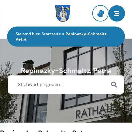
Zur Startseite
Sie sind hier:
Startseite
»
Repinazky-Schmaltz,
Petra
Repinazky-Schmaltz, Petra