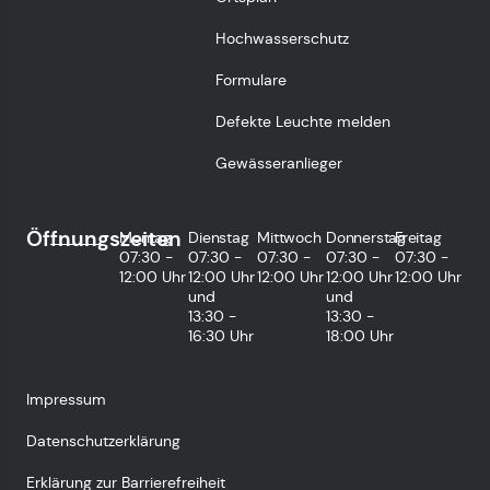
Hochwasserschutz
Formulare
Defekte Leuchte melden
Gewässeranlieger
Öffnungszeiten
Montag
Dienstag
Mittwoch
Donnerstag
Freitag
07:30 -
07:30 -
07:30 -
07:30 -
07:30 -
12:00 Uhr
12:00 Uhr
12:00 Uhr
12:00 Uhr
12:00 Uhr
und
und
13:30 -
13:30 -
16:30 Uhr
18:00 Uhr
Impressum
Datenschutzerklärung
Erklärung zur Barrierefreiheit