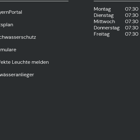
Montag
07:30 
yernPortal
Dienstag
07:30 
Mittwoch
07:30 
tsplan
Donnerstag
07:30 
Freitag
07:30 
chwasserschutz
rmulare
fekte Leuchte melden
wässeranlieger