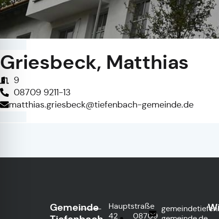
Griesbeck, Matthias
9
08709 9211-13
matthias.griesbeck@tiefenbach-gemeinde.de
Gemeinde
Wi
Hauptstraße
gemeindetiefe
42
08709
Tiefenbach
gemeinde.de