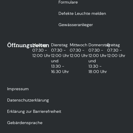
Formulare
Defekte Leuchte melden
Gewässeranlieger
Öffnungszeiten
Montag
Dienstag
Mittwoch
Donnerstag
Freitag
07:30 -
07:30 -
07:30 -
07:30 -
07:30 -
12:00 Uhr
12:00 Uhr
12:00 Uhr
12:00 Uhr
12:00 Uhr
und
und
13:30 -
13:30 -
16:30 Uhr
18:00 Uhr
Impressum
Datenschutzerklärung
Erklärung zur Barrierefreiheit
Gebärdensprache