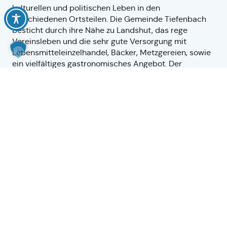
kulturellen und politischen Leben in den
verschiedenen Ortsteilen. Die Gemeinde Tiefenbach
besticht durch ihre Nähe zu Landshut, das rege
Vereinsleben und die sehr gute Versorgung mit
Lebensmitteleinzelhandel, Bäcker, Metzgereien, sowie
ein vielfältiges gastronomisches Angebot. Der
Terminkalender der Gemeinde zeigt Ihnen die
zahlreichen Veranstaltungen verschiedenster Natur, zu
denen unsere Vereine einladen.
Wir heißen Sie herzlich willkommen in unserer
lebendigen Gemeinde!
Ihre
Sigrid Maier
1. Bürgermeisterin
Anstehende Veranstaltungen