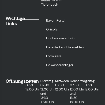
84184
Tiefenbach
Wichtige
BayernPortal
Links
Ortsplan
Hochwasserschutz
Defekte Leuchte melden
Formulare
Gewässeranlieger
Öffnungszeiten
Montag
Dienstag
Mittwoch
Donnerstag
Freitag
07:30 -
07:30 -
07:30 -
07:30 -
07:30 -
12:00 Uhr
12:00 Uhr
12:00 Uhr
12:00 Uhr
12:00 Uhr
und
und
13:30 -
13:30 -
16:30 Uhr
18:00 Uhr