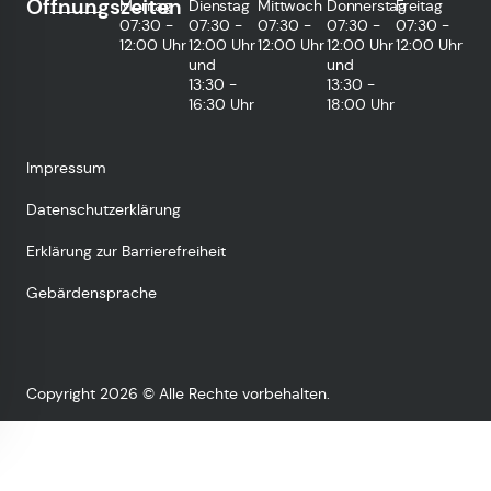
Öffnungszeiten
Montag
Dienstag
Mittwoch
Donnerstag
Freitag
07:30 -
07:30 -
07:30 -
07:30 -
07:30 -
12:00 Uhr
12:00 Uhr
12:00 Uhr
12:00 Uhr
12:00 Uhr
und
und
13:30 -
13:30 -
16:30 Uhr
18:00 Uhr
Impressum
Datenschutzerklärung
Erklärung zur Barrierefreiheit
Gebärdensprache
Copyright 2026 © Alle Rechte vorbehalten.