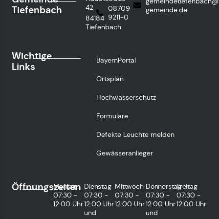
gemeindetiefenbach@
42
Tiefenbach
08709
gemeinde.de
9211-0
84184
Tiefenbach
Wichtige
BayernPortal
Links
Ortsplan
Hochwasserschutz
Formulare
Defekte Leuchte melden
Gewässeranlieger
Öffnungszeiten
Montag
Dienstag
Mittwoch
Donnerstag
Freitag
07:30 -
07:30 -
07:30 -
07:30 -
07:30 -
12:00 Uhr
12:00 Uhr
12:00 Uhr
12:00 Uhr
12:00 Uhr
und
und