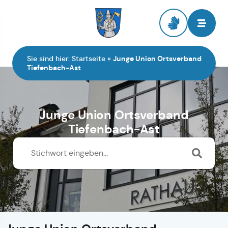
Zur Startseite
Sie sind hier:
Startseite
»
Junge Union Ortsverband
Tiefenbach-Ast
Junge Union Ortsverband
Tiefenbach-Ast