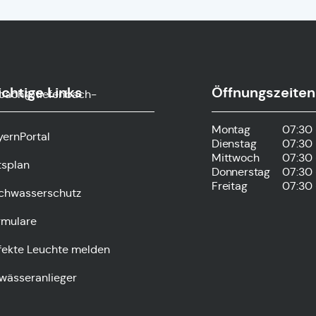
chtige Links
Öffnungszeiten
nbach@tiefenbach-
Montag
07:30 
yernPortal
Dienstag
07:30 
Mittwoch
07:30 
tsplan
Donnerstag
07:30 
Freitag
07:30 
chwasserschutz
rmulare
fekte Leuchte melden
wässeranlieger