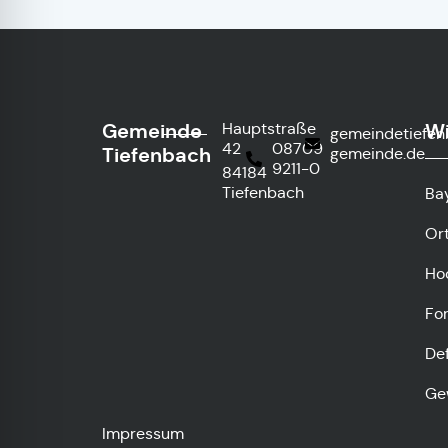
Gemeinde
Wi
Hauptstraße
gemeindetiefe
42
08709
Tiefenbach
gemeinde.de
9211-0
84184
Tiefenbach
Ba
Or
Ho
Fo
De
Ge
Impressum