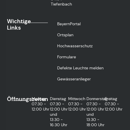
Tiefenbach
Wichtige
BayernPortal
Links
Ortsplan
Hochwasserschutz
Formulare
Defekte Leuchte melden
Gewässeranlieger
Öffnungszeiten
Montag
Dienstag
Mittwoch
Donnerstag
Freitag
07:30 -
07:30 -
07:30 -
07:30 -
07:30 -
12:00 Uhr
12:00 Uhr
12:00 Uhr
12:00 Uhr
12:00 Uhr
und
und
13:30 -
13:30 -
16:30 Uhr
18:00 Uhr