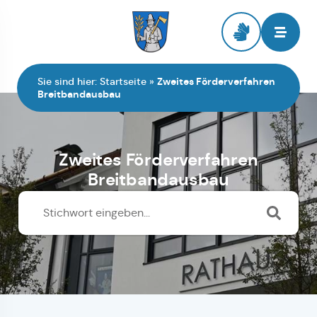
Zur Startseite
Sie sind hier:
Startseite
»
Zweites Förderverfahren
Breitbandausbau
Zweites Förderverfahren
Breitbandausbau