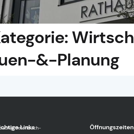
ategorie:
Wirtsch
uen-&-Planung
chtige Links
Öffnungszeiten
nbach@tiefenbach-