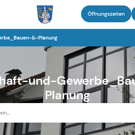
Öffnungszeiten
Zur Startseite
erbe_Bauen-&-Planung
chaft-und-Gewerbe_Ba
Planung