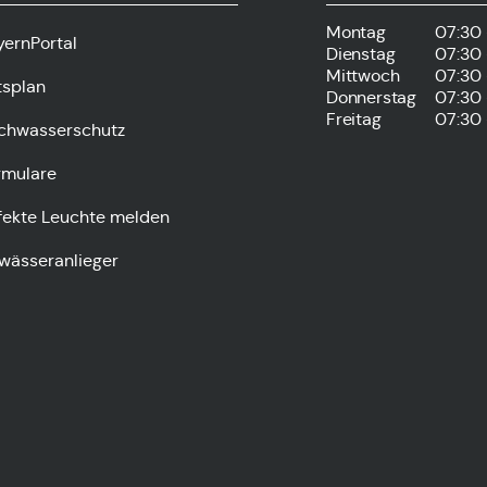
Montag
07:30 
yernPortal
Dienstag
07:30 
Mittwoch
07:30 
tsplan
Donnerstag
07:30 
Freitag
07:30 
chwasserschutz
rmulare
fekte Leuchte melden
wässeranlieger