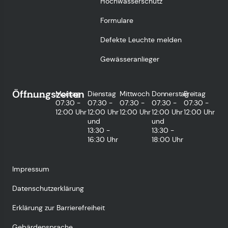
Hochwasserschutz
Formulare
Defekte Leuchte melden
Gewässeranlieger
Öffnungszeiten
Montag
Dienstag
Mittwoch
Donnerstag
Freitag
07:30 -
07:30 -
07:30 -
07:30 -
07:30 -
12:00 Uhr
12:00 Uhr
12:00 Uhr
12:00 Uhr
12:00 Uhr
und
und
13:30 -
13:30 -
16:30 Uhr
18:00 Uhr
Impressum
Datenschutzerklärung
Erklärung zur Barrierefreiheit
Gebärdensprache