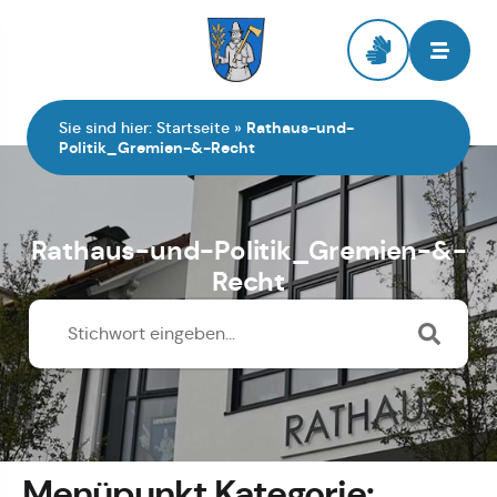
Zur Startseite
Sie sind hier:
Startseite
»
Rathaus-und-
Politik_Gremien-&-Recht
Rathaus-und-Politik_Gremien-&-
Recht
Menüpunkt Kategorie: