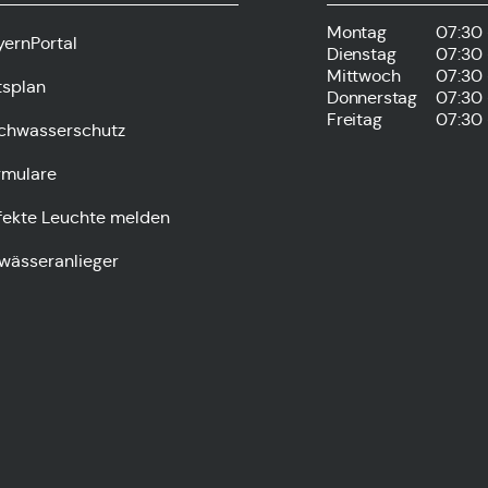
Montag
07:30 
yernPortal
Dienstag
07:30 
Mittwoch
07:30 
tsplan
Donnerstag
07:30 
Freitag
07:30 
chwasserschutz
rmulare
fekte Leuchte melden
wässeranlieger