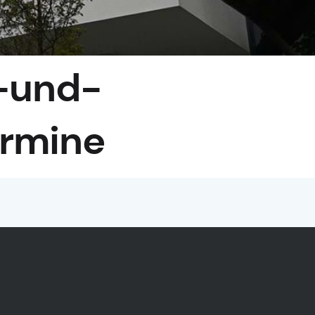
t-und-
ermine