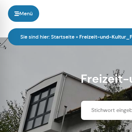
Menü
Sie sind hier:
Startseite
»
Freizeit-und-Kultur_
Freizeit