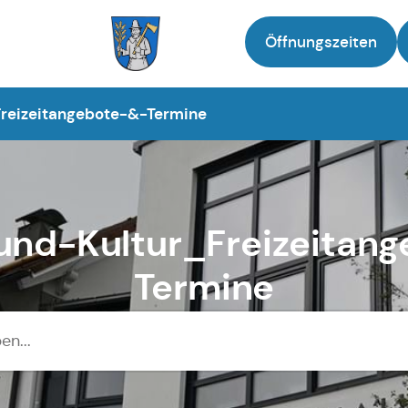
Öffnungszeiten
Zur Startseite
Freizeitangebote-&-Termine
-und-Kultur_Freizeitan
Termine