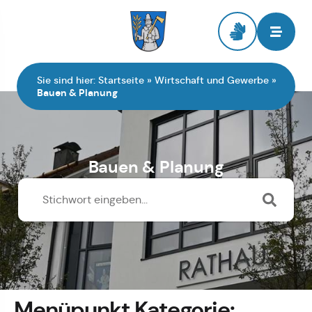
Zur Startseite
Sie sind hier:
Startseite
»
Wirtschaft und Gewerbe
»
Bauen & Planung
Bauen & Planung
Menüpunkt Kategorie: