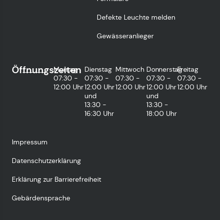
Defekte Leuchte melden
Gewässeranlieger
Öffnungszeiten
Montag
Dienstag
Mittwoch
Donnerstag
Freitag
07:30 -
07:30 -
07:30 -
07:30 -
07:30 -
12:00 Uhr
12:00 Uhr
12:00 Uhr
12:00 Uhr
12:00 Uhr
und
und
13:30 -
13:30 -
16:30 Uhr
18:00 Uhr
Impressum
Datenschutzerklärung
Erklärung zur Barrierefreiheit
Gebärdensprache