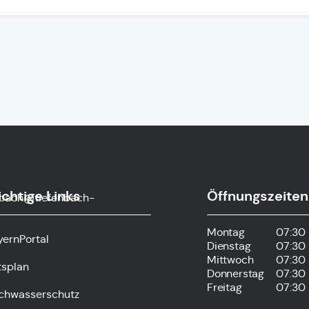
chtige Links
Öffnungszeiten
nbach@tiefenbach-
Montag
07:30 
yernPortal
Dienstag
07:30 
Mittwoch
07:30 
tsplan
Donnerstag
07:30 
Freitag
07:30 
chwasserschutz