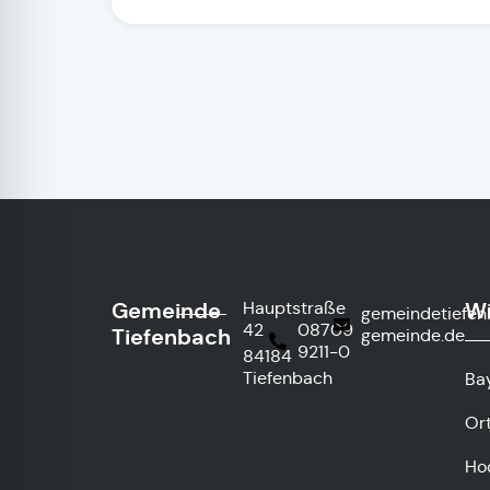
Gemeinde
Wi
Hauptstraße
gemeindetiefe
42
08709
Tiefenbach
gemeinde.de
9211-0
84184
Tiefenbach
Ba
Or
Ho