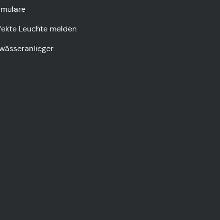
rmulare
fekte Leuchte melden
wässeranlieger