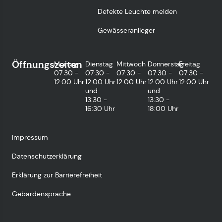
Defekte Leuchte melden
Gewässeranlieger
Öffnungszeiten
Montag
Dienstag
Mittwoch
Donnerstag
Freitag
07:30 -
07:30 -
07:30 -
07:30 -
07:30 -
12:00 Uhr
12:00 Uhr
12:00 Uhr
12:00 Uhr
12:00 Uhr
und
und
13:30 -
13:30 -
16:30 Uhr
18:00 Uhr
Impressum
Datenschutzerklärung
Erklärung zur Barrierefreiheit
Gebärdensprache