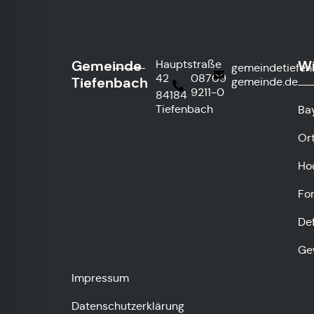
Gemeinde
Wi
Hauptstraße
gemeindetiefe
42
08709
Tiefenbach
gemeinde.de
9211-0
84184
Tiefenbach
Ba
Or
Ho
Fo
De
Ge
Impressum
Datenschutzerklärung