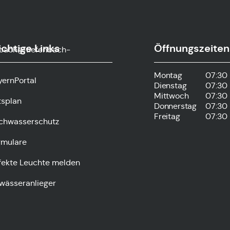
chtige Links
Öffnungszeiten
nbach@tiefenbach-
Montag
07:30 
yernPortal
Dienstag
07:30 
Mittwoch
07:30 
tsplan
Donnerstag
07:30 
Freitag
07:30 
chwasserschutz
rmulare
fekte Leuchte melden
wässeranlieger