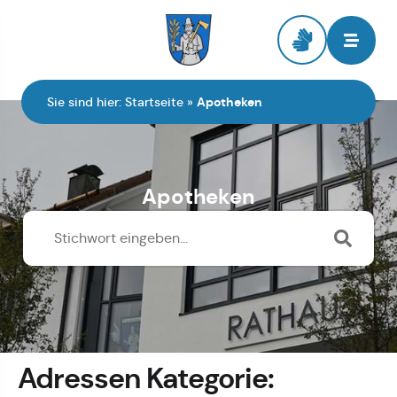
Zur Startseite
Sie sind hier:
Startseite
»
Apotheken
Apotheken
Adressen Kategorie: